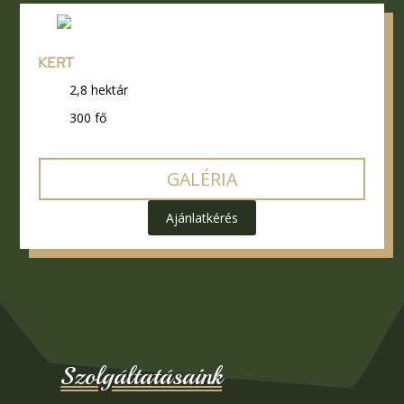
KERT
2,8 hektár
300 fő
GALÉRIA
Ajánlatkérés
Szolgáltatásaink