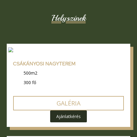
Helyszínek
CSÁKÁNYOSI NAGYTEREM
500m2
300 fő
GALÉRIA
Ajánlatkérés