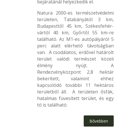
bejáratánál helyezkedik el.
Natura 2000-es természetvédelmi
területen, Tatabányától 3 km,
Budapesttől 45 km, Székesfehér-
vártól 40 km, Győrtől 55 km-re
található. Az M1-es autópályáról 5
perc alatt elérhető távolságban
van.
A csodálatos, erdővel határolt
terület valódi természet közeli
élmény nyújt. A
Rendezvényközpont 2,8 hektár
bekerített, valamint ehhez
kapcsolódó további 11 hektáros
területből áll. A területen ősfák,
hatalmas füvesített terület, és egy
tó is található.
Bővebben