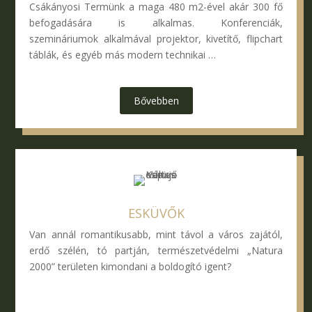
Csákányosi Termünk a maga 480 m2-ével akár 300 fő
befogadására is alkalmas. Konferenciák,
szemináriumok alkalmával projektor, kivetítő, flipchart
táblák, és egyéb más modern technikai …
Bővebben
ESKÜVŐK
Van annál romantikusabb, mint távol a város zajától,
erdő szélén, tó partján, természetvédelmi „Natura
2000” területen kimondani a boldogító igent?