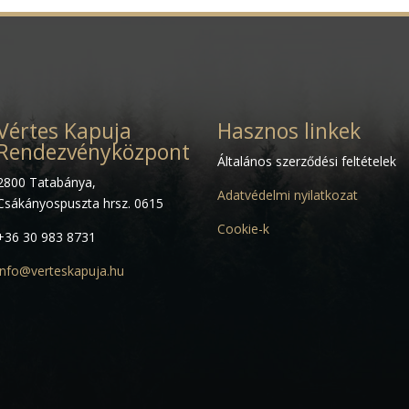
Vértes Kapuja
Hasznos linkek
Rendezvényközpont
Általános szerződési feltételek
2800 Tatabánya,
Adatvédelmi nyilatkozat
Csákányospuszta hrsz. 0615
Cookie-k
+36 30 983 8731
info@verteskapuja.hu