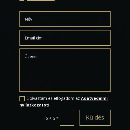
Elolvastam és elfogadom az
Adatvédelmi
nyilatkozatot!
Küldés
=
6 + 5