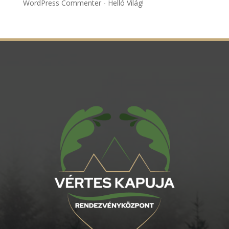
WordPress Commenter
-
Helló Világ!