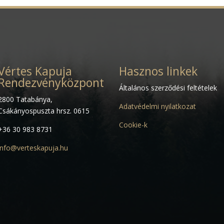
Vértes Kapuja
Hasznos linkek
Rendezvényközpont
Általános szerződési feltételek
2800 Tatabánya,
Adatvédelmi nyilatkozat
Csákányospuszta hrsz. 0615
Cookie-k
+36 30 983 8731
info@verteskapuja.hu